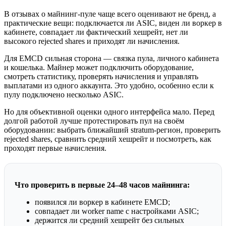
В отзывах о майнинг-пуле чаще всего оценивают не бренд, а
практические вещи: подключается ли ASIC, виден ли воркер в
кабинете, совпадает ли фактический хешрейт, нет ли
высокого rejected shares и приходят ли начисления.
Для EMCD сильная сторона — связка пула, личного кабинета
и кошелька. Майнер может подключить оборудование,
смотреть статистику, проверять начисления и управлять
выплатами из одного аккаунта. Это удобно, особенно если к
пулу подключено несколько ASIC.
Но для объективной оценки одного интерфейса мало. Перед
долгой работой лучше протестировать пул на своём
оборудовании: выбрать ближайший stratum-регион, проверить
rejected shares, сравнить средний хешрейт и посмотреть, как
проходят первые начисления.
Что проверить в первые 24–48 часов майнинга:
появился ли воркер в кабинете EMCD;
совпадает ли worker name с настройками ASIC;
держится ли средний хешрейт без сильных