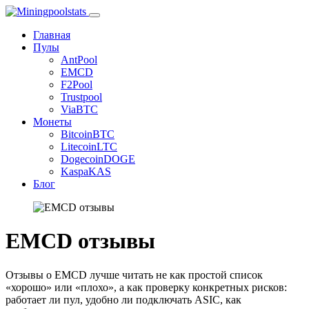
Главная
Пулы
AntPool
EMCD
F2Pool
Trustpool
ViaBTC
Монеты
Bitcoin
BTC
Litecoin
LTC
Dogecoin
DOGE
Kaspa
KAS
Блог
EMCD отзывы
Отзывы о EMCD лучше читать не как простой список
«хорошо» или «плохо», а как проверку конкретных рисков:
работает ли пул, удобно ли подключать ASIC, как