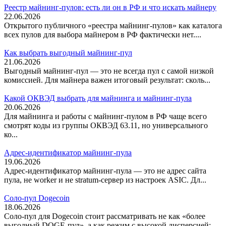
Реестр майнинг-пулов: есть ли он в РФ и что искать майнеру
22.06.2026
Открытого публичного «реестра майнинг-пулов» как каталога
всех пулов для выбора майнером в РФ фактически нет....
Как выбрать выгодный майнинг-пул
21.06.2026
Выгодный майнинг-пул — это не всегда пул с самой низкой
комиссией. Для майнера важен итоговый результат: сколь...
Какой ОКВЭД выбрать для майнинга и майнинг-пула
20.06.2026
Для майнинга и работы с майнинг-пулом в РФ чаще всего
смотрят коды из группы ОКВЭД 63.11, но универсального
ко...
Адрес-идентификатор майнинг-пула
19.06.2026
Адрес-идентификатор майнинг-пула — это не адрес сайта
пула, не worker и не stratum-сервер из настроек ASIC. Дл...
Соло-пул Dogecoin
18.06.2026
Соло-пул для Dogecoin стоит рассматривать не как «более
выгодный DOGE-пул», а как режим с высокой дисперсией:...