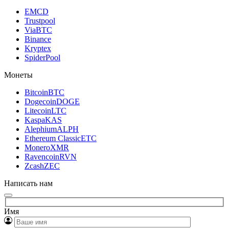
EMCD
Trustpool
ViaBTC
Binance
Kryptex
SpiderPool
Монеты
Bitcoin
BTC
Dogecoin
DOGE
Litecoin
LTC
Kaspa
KAS
Alephium
ALPH
Ethereum Classic
ETC
Monero
XMR
Ravencoin
RVN
Zcash
ZEC
Написать нам
Имя