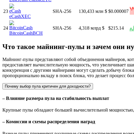
23
SHA-256
130,433 млн $
$0.000007
eCash
XEC
24
SHA-256
4,318 млрд $
$215.14
BitcoinCash
BCH
Что такое майнинг-пулы и зачем они 
Майнинг-пулы представляют собой объединения майнеров, кото
предоставляет вычислительную мощность, что увеличивает шан
конкуренция с другими майнерами могут сделать добычу блока
пропорционально вкладу в поиск блока, что делает процесс бо
Почему выбор пула критичен для доходности?
– Влияние размера пула на стабильность выплат
Крупные пулы обладают большей вычислительной мощностью, ч
– Комиссии и схемы распределения наград
Разные пулы применяют различные схемы распределения возн