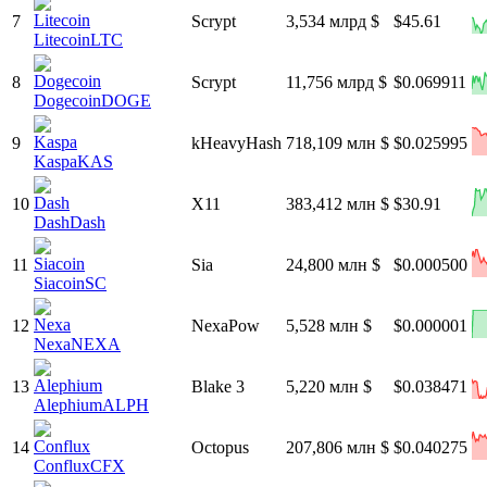
7
Scrypt
3,534 млрд $
$45.61
Litecoin
LTC
8
Scrypt
11,756 млрд $
$0.069911
Dogecoin
DOGE
9
kHeavyHash
718,109 млн $
$0.025995
Kaspa
KAS
10
X11
383,412 млн $
$30.91
Dash
Dash
11
Sia
24,800 млн $
$0.000500
Siacoin
SC
12
NexaPow
5,528 млн $
$0.000001
Nexa
NEXA
13
Blake 3
5,220 млн $
$0.038471
Alephium
ALPH
14
Octopus
207,806 млн $
$0.040275
Conflux
CFX