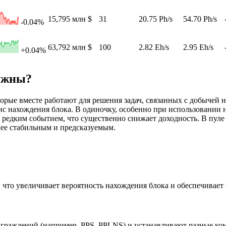
15,795 млн $
31
20.75 Ph/s
54.70 Ph/s
-0.04%
63,792 млн $
100
2.82 Eh/s
2.95 Eh/s
+0.04%
нужны?
рые вместе работают для решения задач, связанных с добычей 
с нахождения блока. В одиночку, особенно при использовании н
 редким событием, что существенно снижает доходность. В пул
лее стабильным и предсказуемым.
то увеличивает вероятность нахождения блока и обеспечивает 
аграждений (например, PPS, PPLNS) и устанавливают разные к