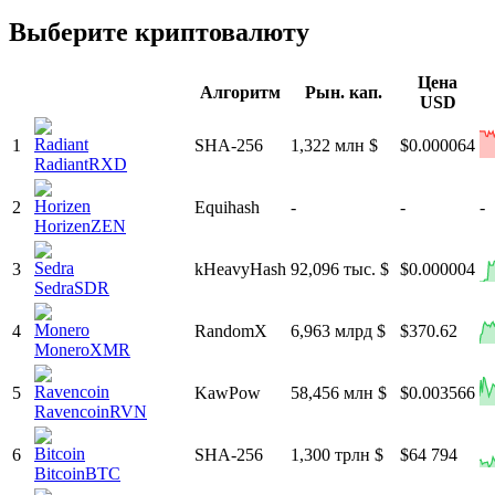
Выберите криптовалюту
Цена
Алгоритм
Рын. кап.
USD
1
SHA-256
1,322 млн $
$0.000064
Radiant
RXD
2
Equihash
-
-
-
Horizen
ZEN
3
kHeavyHash
92,096 тыс. $
$0.000004
Sedra
SDR
4
RandomX
6,963 млрд $
$370.62
Monero
XMR
5
KawPow
58,456 млн $
$0.003566
Ravencoin
RVN
6
SHA-256
1,300 трлн $
$64 794
Bitcoin
BTC