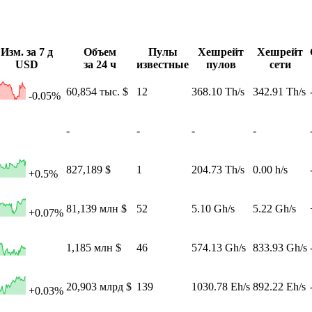
Изм. за 7 д
Объем
Пулы
Хешрейт
Хешрейт
USD
за 24 ч
известные
пулов
сети
60,854 тыс. $
12
368.10 Th/s
342.91 Th/s
-0.05%
-
-
-
-
827,189 $
1
204.73 Th/s
0.00 h/s
+0.5%
81,139 млн $
52
5.10 Gh/s
5.22 Gh/s
+0.07%
1,185 млн $
46
574.13 Gh/s
833.93 Gh/s
20,903 млрд $
139
1030.78 Eh/s
892.22 Eh/s
+0.03%