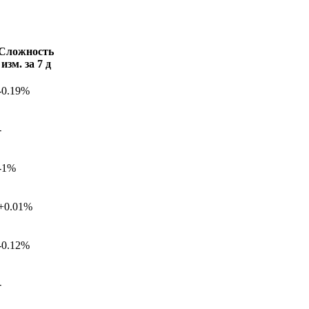
Сложность
изм. за 7 д
-0.19%
-
-1%
+0.01%
-0.12%
-