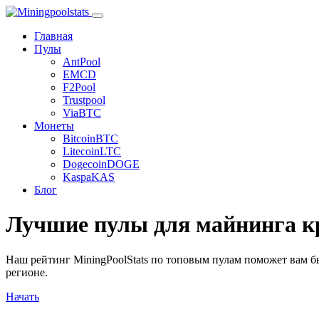
Главная
Пулы
AntPool
EMCD
F2Pool
Trustpool
ViaBTC
Монеты
Bitcoin
BTC
Litecoin
LTC
Dogecoin
DOGE
Kaspa
KAS
Блог
Лучшие пулы для майнинга 
Наш рейтинг MiningPoolStats по топовым пулам поможет вам 
регионе.
Начать