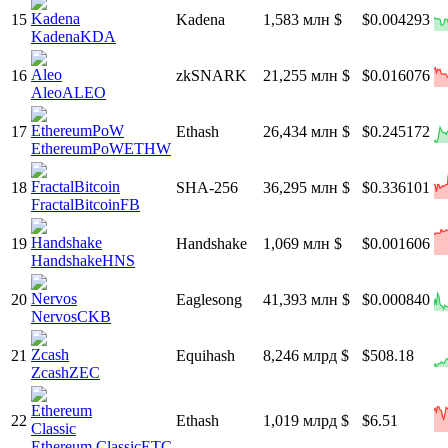
15
Kadena
1,583 млн $
$0.004293
Kadena
KDA
16
zkSNARK
21,255 млн $
$0.016076
Aleo
ALEO
17
Ethash
26,434 млн $
$0.245172
EthereumPoW
ETHW
18
SHA-256
36,295 млн $
$0.336101
FractalBitcoin
FB
19
Handshake
1,069 млн $
$0.001606
Handshake
HNS
20
Eaglesong
41,393 млн $
$0.000840
Nervos
CKB
21
Equihash
8,246 млрд $
$508.18
Zcash
ZEC
22
Ethash
1,019 млрд $
$6.51
Ethereum Classic
ETC