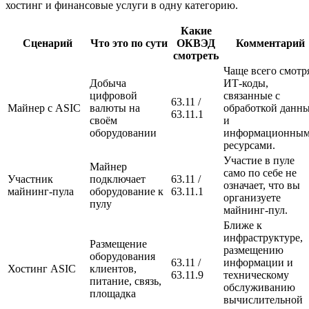
хостинг и финансовые услуги в одну категорию.
Какие
Сценарий
Что это по сути
ОКВЭД
Комментарий
смотреть
Чаще всего смотр
Добыча
ИТ-коды,
цифровой
связанные с
63.11 /
Майнер с ASIC
валюты на
обработкой данн
63.11.1
своём
и
оборудовании
информационны
ресурсами.
Участие в пуле
Майнер
само по себе не
Участник
подключает
63.11 /
означает, что вы
майнинг-пула
оборудование к
63.11.1
организуете
пулу
майнинг-пул.
Ближе к
инфраструктуре,
Размещение
размещению
оборудования
63.11 /
информации и
Хостинг ASIC
клиентов,
63.11.9
техническому
питание, связь,
обслуживанию
площадка
вычислительной