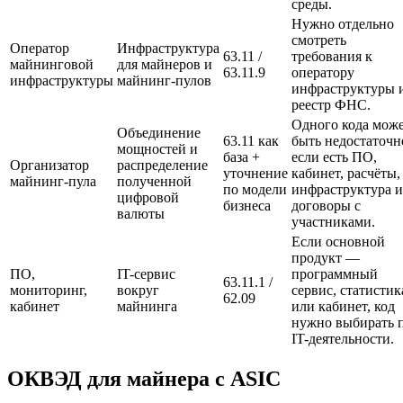
среды.
Нужно отдельно
смотреть
Оператор
Инфраструктура
63.11 /
требования к
майнинговой
для майнеров и
63.11.9
оператору
инфраструктуры
майнинг-пулов
инфраструктуры 
реестр ФНС.
Одного кода мож
Объединение
63.11 как
быть недостаточн
мощностей и
база +
если есть ПО,
Организатор
распределение
уточнение
кабинет, расчёты,
майнинг-пула
полученной
по модели
инфраструктура и
цифровой
бизнеса
договоры с
валюты
участниками.
Если основной
продукт —
ПО,
IT-сервис
программный
63.11.1 /
мониторинг,
вокруг
сервис, статистик
62.09
кабинет
майнинга
или кабинет, код
нужно выбирать 
IT-деятельности.
ОКВЭД для майнера с ASIC