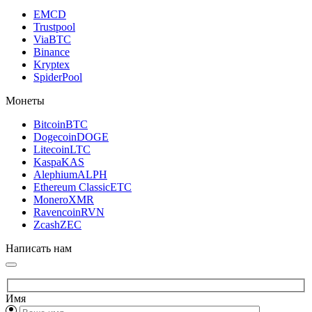
EMCD
Trustpool
ViaBTC
Binance
Kryptex
SpiderPool
Монеты
Bitcoin
BTC
Dogecoin
DOGE
Litecoin
LTC
Kaspa
KAS
Alephium
ALPH
Ethereum Classic
ETC
Monero
XMR
Ravencoin
RVN
Zcash
ZEC
Написать нам
Имя