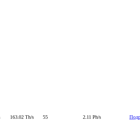
s
163.02 Th/s
55
2.11 Ph/s
Подр