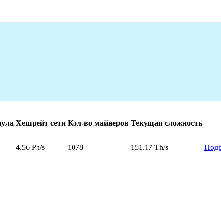
пула
Хешрейт сети
Кол-во майнеров
Текущая сложность
4.56 Ph/s
1078
151.17 Th/s
Подр