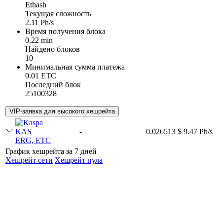
Ethash
Текущая сложность
2.11 Ph/s
Время получения блока
0.22 min
Найдено блоков
10
Минимальная сумма платежа
0.01 ETC
Последний блок
25100328
VIP-заявка для высокого хешрейта
KAS
-
0.026513 $
9.47 Ph/s
ERG, ETC
График хешрейта за 7 дней
Хешрейт сети
Хешрейт пула