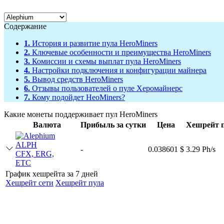
Содержание
1.
История и развитие пула HeroMiners
2.
Ключевые особенности и преимущества HeroMiners
3.
Комиссии и схемы выплат пула HeroMiners
4.
Настройки подключения и конфигурации майнера
5.
Вывод средств HeroMiners
6.
Отзывы пользователей о пуле Херомайнерс
7.
Кому подойдет HeoMiners?
Какие монеты поддерживает пул HeroMiners
Валюта
Прибыль за сутки
Цена
Хешрейт 
ALPH
-
0.038601 $
3.29 Ph/s
CFX, ERG,
ETC
График хешрейта за 7 дней
Хешрейт сети
Хешрейт пула