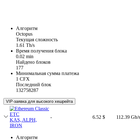
Алгоритм
Octopus
Текущая сложность
1.61 Th/s
Время получения блока
0.02 min
Найдено блоков
177
Минимальная сумма платежа
1 CFX
Последний блок
132758287
VIP-заявка для высокого хешрейта
ETC
-
6.52 $
112.39 Gh/
KAS, ALPH,
IRON
Алгоритм