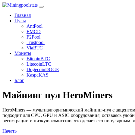
Главная
Пулы
AntPool
EMCD
F2Pool
Trustpool
ViaBTC
Монеты
Bitcoin
BTC
Litecoin
LTC
Dogecoin
DOGE
Kaspa
KAS
Блог
Майнинг пул HeroMiners
HeroMiners — мультиалгоритмический майнинг-пул с акценто
подходит для CPU, GPU и ASIC-оборудования, оставаясь удобн
регистрации и низкую комиссию, что делает его популярным ре
Начать