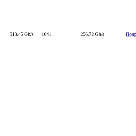
513.45 Gh/s
1041
256.72 Gh/s
Подр