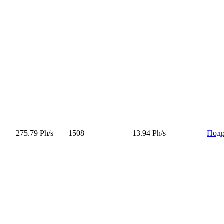
275.79 Ph/s
1508
13.94 Ph/s
Подр