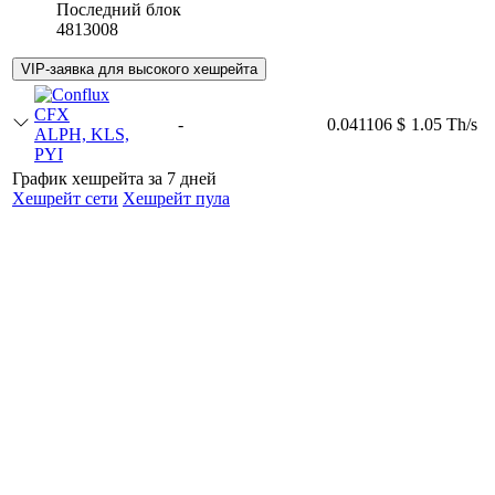
Последний блок
4813008
VIP-заявка для высокого хешрейта
CFX
-
0.041106 $
1.05 Th/s
ALPH, KLS,
PYI
График хешрейта за 7 дней
Хешрейт сети
Хешрейт пула