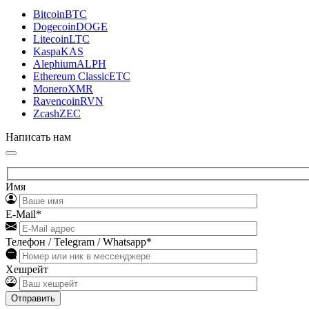
Bitcoin
BTC
Dogecoin
DOGE
Litecoin
LTC
Kaspa
KAS
Alephium
ALPH
Ethereum Classic
ETC
Monero
XMR
Ravencoin
RVN
Zcash
ZEC
Написать нам
Имя
E-Mail*
Телефон / Telegram / Whatsapp*
Хешрейт