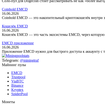
Соло-пул для Dogecoin стоит рассматривать не как «более выг
Coinhold EMCD
16.06.2026
Coinhold EMCD — это накопительный криптокошелёк внутри эк
Кошелёк EMCD
16.06.2026
Кошелёк EMCD — это часть экосистемы EMCD, через которую по
EMCD приложение
16.06.2026
Приложение EMCD нужно для быстрого доступа к аккаунту с тел
Telegram:
@miningtraf
Майнинг пулы
EMCD
Trustpool
ViaBTC
Binance
Kryptex
SpiderPool
Монеты