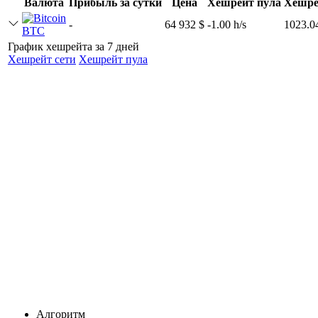
Валюта
Прибыль за сутки
Цена
Хешрейт пула
Хешре
-
64 932 $
-1.00 h/s
1023.0
BTC
График хешрейта за 7 дней
Хешрейт сети
Хешрейт пула
Алгоритм