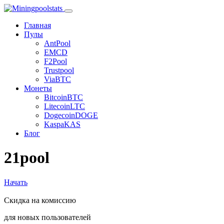
Главная
Пулы
AntPool
EMCD
F2Pool
Trustpool
ViaBTC
Монеты
Bitcoin
BTC
Litecoin
LTC
Dogecoin
DOGE
Kaspa
KAS
Блог
21pool
Начать
Скидка на комиссию
для новых пользователей