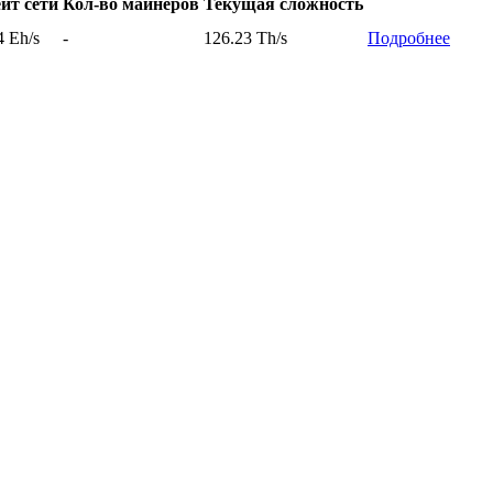
йт сети
Кол-во майнеров
Текущая сложность
4 Eh/s
-
126.23 Th/s
Подробнее