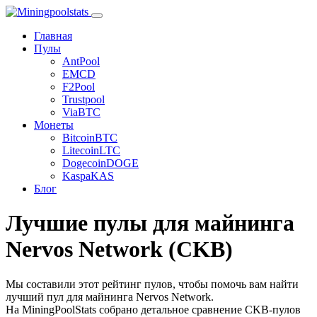
Главная
Пулы
AntPool
EMCD
F2Pool
Trustpool
ViaBTC
Монеты
Bitcoin
BTC
Litecoin
LTC
Dogecoin
DOGE
Kaspa
KAS
Блог
Лучшие пулы для майнинга
Nervos Network (CKB)
Мы составили этот рейтинг пулов, чтобы помочь вам найти
лучший пул для майнинга Nervos Network.
На MiningPoolStats собрано детальное сравнение CKB-пулов