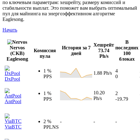
по ключевым параметрам: хешрейту, размеру комиссий и
стабильности выплат. Это поможет вам выбрать оптимальный
пул для майнинга на энергоэффективном алгоритме
Eaglesong.
Начать
В
Хешрейт
Nervos
История за 7
последних
Комиссия
73.74
(CKB)
дней
100
пула
Ph/s
Eaglesong
блоках
1 %
4
1.88 Ph/s
PPS
0
DxPool
10.20
1 %
2
Ph/s
PPS
-19.79
AntPool
2 %
-
-
-
ViaBTC
PPLNS