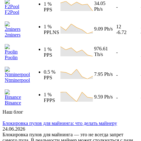
34.05
1 %
-
Ph/s
PPS
F2Pool
1 %
12
9.09 Ph/s
PPLNS
-6.72
2miners
976.61
1 %
-
Th/s
PPS
Poolin
0.5 %
7.95 Ph/s
-
PPS
Ntminerpool
1 %
9.59 Ph/s
-
FPPS
Binance
Наш блог
Блокировка пулов для майнинга: что делать майнеру
24.06.2026
Блокировка пулов для майнинга — это не всегда запрет
самого пула. В реальности майнер может столкнуться с разн...