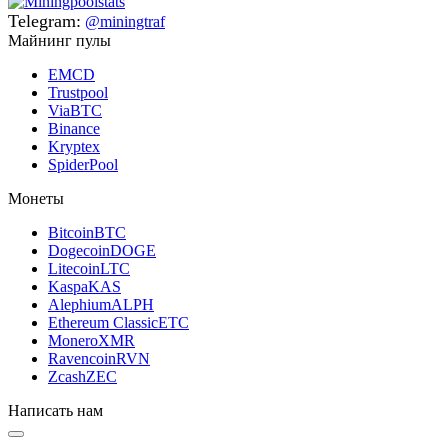
Telegram:
@miningtraf
Майнинг пулы
EMCD
Trustpool
ViaBTC
Binance
Kryptex
SpiderPool
Монеты
Bitcoin
BTC
Dogecoin
DOGE
Litecoin
LTC
Kaspa
KAS
Alephium
ALPH
Ethereum Classic
ETC
Monero
XMR
Ravencoin
RVN
Zcash
ZEC
Написать нам