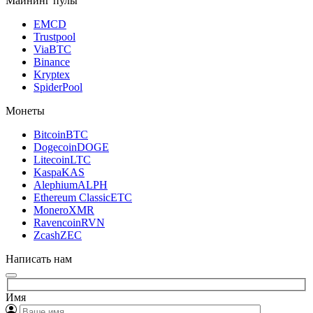
Майнинг пулы
EMCD
Trustpool
ViaBTC
Binance
Kryptex
SpiderPool
Монеты
Bitcoin
BTC
Dogecoin
DOGE
Litecoin
LTC
Kaspa
KAS
Alephium
ALPH
Ethereum Classic
ETC
Monero
XMR
Ravencoin
RVN
Zcash
ZEC
Написать нам
Имя