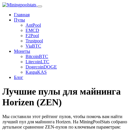
Главная
Пулы
AntPool
EMCD
F2Pool
Trustpool
ViaBTC
Монеты
Bitcoin
BTC
Litecoin
LTC
Dogecoin
DOGE
Kaspa
KAS
Блог
Лучшие пулы для майнинга
Horizen (ZEN)
Мы составили этот рейтинг пулов, чтобы помочь вам найти
лучший пул для майнинга Horizen. На MiningPoolStats собрано
детальное сравнение ZEN-пулов по ключевым параметрам: