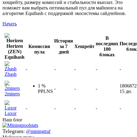
хешрейту, размеру комиссий и стабильности выплат. Это
поможет вам выбрать оптимальный пул для майнинга на
алгоритме Equihash с поддержкой экосистемы сайдчейнов.
Начать
В
История
последних
Послед
Horizen
Комиссия
за 7
Хешрейт
100
блок
(ZEN)
пула
дней
блоках
Equihash
-
-
-
-
-
Zhash
1 %
1806872
-
-
-
PPLNS
15 дн.
2miners
-
-
-
-
-
Luxor
Наш блог
Telegram:
@miningtraf