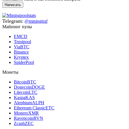
Написать
Telegram:
@miningtraf
Майнинг пулы
EMCD
Trustpool
ViaBTC
Binance
Kryptex
SpiderPool
Монеты
Bitcoin
BTC
Dogecoin
DOGE
Litecoin
LTC
Kaspa
KAS
Alephium
ALPH
Ethereum Classic
ETC
Monero
XMR
Ravencoin
RVN
Zcash
ZEC