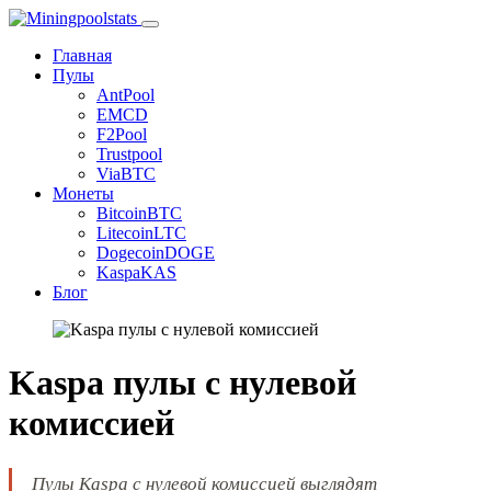
Главная
Пулы
AntPool
EMCD
F2Pool
Trustpool
ViaBTC
Монеты
Bitcoin
BTC
Litecoin
LTC
Dogecoin
DOGE
Kaspa
KAS
Блог
Kaspa пулы с нулевой
комиссией
Пулы Kaspa с нулевой комиссией выглядят