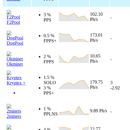
102.10
3 %
-
Ph/s
PPS
F2Pool
173.01
0.5 %
-
Ph/s
FPPS+
DogPool
10.65
2 %
-
Ph/s
FPPS
Okminer
1.5 %
179.75
SOLO
3
Kryptex +
Ph/s
3 %
-2.92
PPS+
1 %
9.89 Ph/s
-
PPLNS
2miners
22.77
4 %