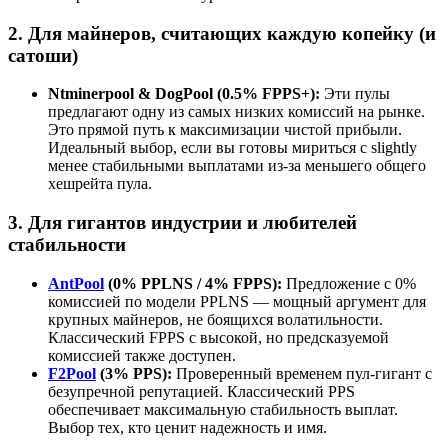
2. Для майнеров, считающих каждую копейку (и
сатоши)
Ntminerpool & DogPool (0.5% FPPS+):
Эти пулы
предлагают одну из самых низких комиссий на рынке.
Это прямой путь к максимизации чистой прибыли.
Идеальный выбор, если вы готовы мириться с slightly
менее стабильными выплатами из-за меньшего общего
хешрейта пула.
3. Для гигантов индустрии и любителей
стабильности
AntPool
(0% PPLNS / 4% FPPS):
Предложение с 0%
комиссией по модели PPLNS — мощный аргумент для
крупных майнеров, не боящихся волатильности.
Классический FPPS с высокой, но предсказуемой
комиссией также доступен.
F2Pool
(3% PPS):
Проверенный временем пул-гигант с
безупречной репутацией. Классический PPS
обеспечивает максимальную стабильность выплат.
Выбор тех, кто ценит надежность и имя.