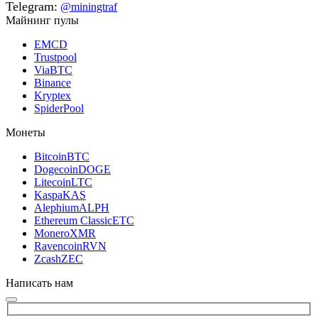
Telegram:
@miningtraf
Майнинг пулы
EMCD
Trustpool
ViaBTC
Binance
Kryptex
SpiderPool
Монеты
Bitcoin
BTC
Dogecoin
DOGE
Litecoin
LTC
Kaspa
KAS
Alephium
ALPH
Ethereum Classic
ETC
Monero
XMR
Ravencoin
RVN
Zcash
ZEC
Написать нам