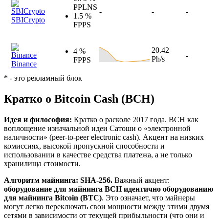
PPLNS
-
-
-
1.5 %
SBICrypto
FPPS
20.42
4 %
-
Ph/s
FPPS
Binance
* - это рекламный блок
Кратко о Bitcoin Cash (BCH)
Идея и философия:
Кратко о расколе 2017 года. BCH как
воплощение изначальной идеи Сатоши о «электронной
наличности» (peer-to-peer electronic cash). Акцент на низких
комиссиях, высокой пропускной способности и
использовании в качестве средства платежа, а не только
хранилища стоимости.
Алгоритм майнинга: SHA-256.
Важный акцент:
оборудование для майнинга BCH идентично оборудованию
для майнинга Bitcoin (BTC)
. Это означает, что майнеры
могут легко переключать свои мощности между этими двумя
сетями в зависимости от текущей прибыльности (что они и