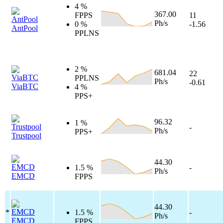
4 %
367.00
FPPS
11
Ph/s
0 %
-1.56
AntPool
PPLNS
2 %
681.04
22
PPLNS
Ph/s
-0.61
ViaBTC
4 %
PPS+
96.32
1 %
-
Ph/s
PPS+
Trustpool
44.30
1.5 %
-
Ph/s
EMCD
FPPS
44.30
*
1.5 %
-
Ph/s
EMCD
FPPS