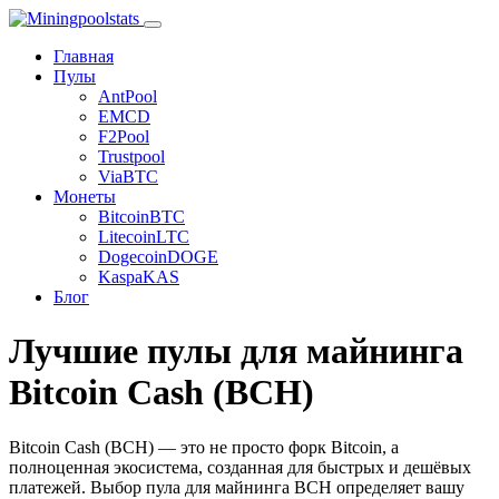
Главная
Пулы
AntPool
EMCD
F2Pool
Trustpool
ViaBTC
Монеты
Bitcoin
BTC
Litecoin
LTC
Dogecoin
DOGE
Kaspa
KAS
Блог
Лучшие пулы для майнинга
Bitcoin Cash (BCH)
Bitcoin Cash (BCH) — это не просто форк Bitcoin, а
полноценная экосистема, созданная для быстрых и дешёвых
платежей. Выбор пула для майнинга BCH определяет вашу