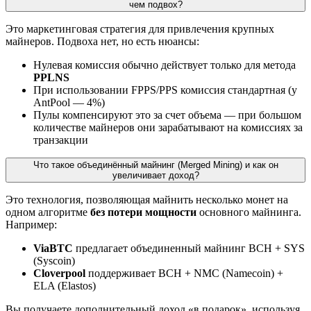
чем подвох?
Это маркетинговая стратегия для привлечения крупных
майнеров. Подвоха нет, но есть нюансы:
Нулевая комиссия обычно действует только для метода
PPLNS
При использовании FPPS/PPS комиссия стандартная (у
AntPool — 4%)
Пулы компенсируют это за счет объема — при большом
количестве майнеров они зарабатывают на комиссиях за
транзакции
Что такое объединённый майнинг (Merged Mining) и как он
увеличивает доход?
Это технология, позволяющая майнить несколько монет на
одном алгоритме
без потери мощности
основного майнинга.
Например:
ViaBTC
предлагает объединенный майнинг BCH + SYS
(Syscoin)
Cloverpool
поддерживает BCH + NMC (Namecoin) +
ELA (Elastos)
Вы получаете дополнительный доход «в подарок», используя