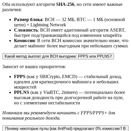
Оба используют алгоритм
SHA-256
, но сети имеют важные
различия:
Размер блока
: BCH — 32 МБ, BTC — 1 МБ (основной
цепи) + Lightning Network
Сложность
: BCH имеет адаптивный алгоритм ASERT,
быстрее подстраивающийся под изменения хешрейта
Комиссии
: В сети BCH комиссии значительно ниже, что
делает майнинг более выгодным при небольших суммах
Какой метод выплат для BCH выгоднее: FPPS или PPLNS?
Зависит от ваших приоритетов:
FPPS
(как у SBICrypto, EMCD) — стабильный доход,
идеален для краткосрочного майнинга и небольших
мощностей
PPLNS
(как у ViaBTC, 2miners) — потенциально более
высокая доходность при долгосрочной работе на пуле,
но с элементами нестабильности
Новичкам мы рекомендуем начинать с FPPS/FPPS+ для
понимания реального дохода.
Почему некоторые пулы (как AntPool) предлагают 0% комиссию? В