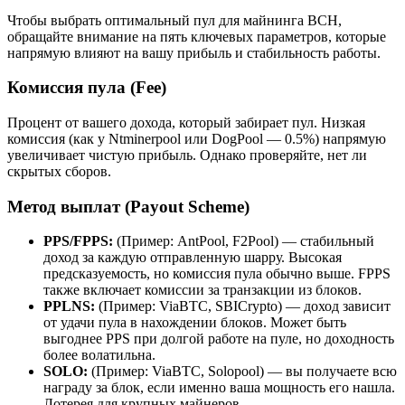
Чтобы выбрать оптимальный пул для майнинга BCH,
обращайте внимание на пять ключевых параметров, которые
напрямую влияют на вашу прибыль и стабильность работы.
Комиссия пула (Fee)
Процент от вашего дохода, который забирает пул. Низкая
комиссия (как у Ntminerpool или DogPool — 0.5%) напрямую
увеличивает чистую прибыль. Однако проверяйте, нет ли
скрытых сборов.
Метод выплат (Payout Scheme)
PPS/FPPS:
(Пример: AntPool, F2Pool) — стабильный
доход за каждую отправленную шарру. Высокая
предсказуемость, но комиссия пула обычно выше. FPPS
также включает комиссии за транзакции из блоков.
PPLNS:
(Пример: ViaBTC, SBICrypto) — доход зависит
от удачи пула в нахождении блоков. Может быть
выгоднее PPS при долгой работе на пуле, но доходность
более волатильна.
SOLO:
(Пример: ViaBTC, Solopool) — вы получаете всю
награду за блок, если именно ваша мощность его нашла.
Лотерея для крупных майнеров.