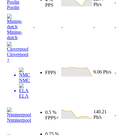
-
Ph/s
PPS
Poolin
-
-
-
-
Mining-
dutch
Cloverpool
+
9.06 Ph/s
FPPS
-
NMC
ELA
140.21
0.5 %
-
Ph/s
FPPS+
Ntminerpool
0.75 %