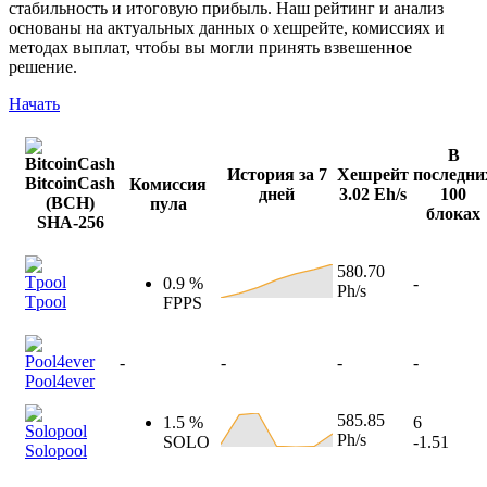
стабильность и итоговую прибыль. Наш рейтинг и анализ
основаны на актуальных данных о хешрейте, комиссиях и
методах выплат, чтобы вы могли принять взвешенное
решение.
Начать
В
История за 7
Хешрейт
последни
BitcoinCash
Комиссия
дней
3.02 Eh/s
100
(BCH)
пула
блоках
SHA-256
580.70
0.9 %
-
Ph/s
Tpool
FPPS
-
-
-
-
Pool4ever
585.85
1.5 %
6
Ph/s
SOLO
-1.51
Solopool