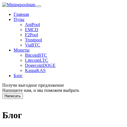
Главная
Пулы
AntPool
EMCD
F2Pool
Trustpool
ViaBTC
Монеты
Bitcoin
BTC
Litecoin
LTC
Dogecoin
DOGE
Kaspa
KAS
Блог
Получи выгодное предложение
Напишите нам, и мы поможем выбрать
Написать
Блог