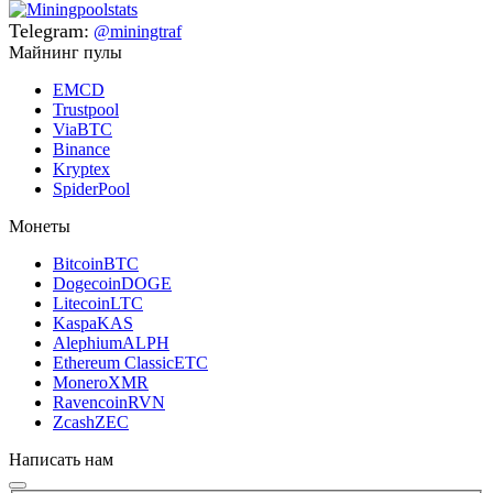
Telegram:
@miningtraf
Майнинг пулы
EMCD
Trustpool
ViaBTC
Binance
Kryptex
SpiderPool
Монеты
Bitcoin
BTC
Dogecoin
DOGE
Litecoin
LTC
Kaspa
KAS
Alephium
ALPH
Ethereum Classic
ETC
Monero
XMR
Ravencoin
RVN
Zcash
ZEC
Написать нам