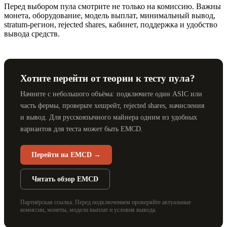
Перед выбором пула смотрите не только на комиссию. Важны
монета, оборудование, модель выплат, минимальный вывод,
stratum-регион, rejected shares, кабинет, поддержка и удобство
вывода средств.
Хотите перейти от теории к тесту пула?
Начните с небольшого объёма: подключите один ASIC или
часть фермы, проверьте хешрейт, rejected shares, начисления
и вывод. Для русскоязычного майнера одним из удобных
вариантов для теста может быть EMCD.
Перейти на EMCD →
Читать обзор EMCD
Партнёрская ссылка. Перед подключением проверяйте актуальные
комиссии, монеты, модели выплат и условия вывода.