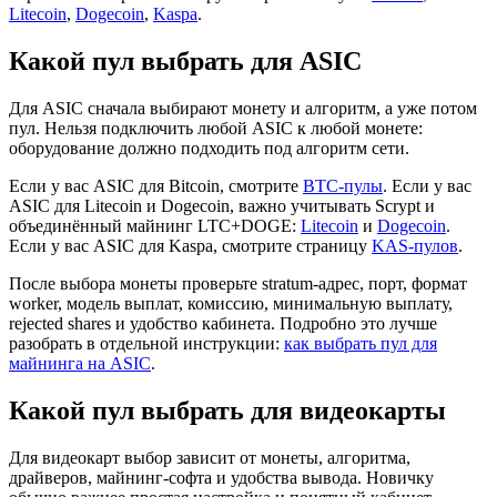
Litecoin
,
Dogecoin
,
Kaspa
.
Какой пул выбрать для ASIC
Для ASIC сначала выбирают монету и алгоритм, а уже потом
пул. Нельзя подключить любой ASIC к любой монете:
оборудование должно подходить под алгоритм сети.
Если у вас ASIC для Bitcoin, смотрите
BTC-пулы
. Если у вас
ASIC для Litecoin и Dogecoin, важно учитывать Scrypt и
объединённый майнинг LTC+DOGE:
Litecoin
и
Dogecoin
.
Если у вас ASIC для Kaspa, смотрите страницу
KAS-пулов
.
После выбора монеты проверьте stratum-адрес, порт, формат
worker, модель выплат, комиссию, минимальную выплату,
rejected shares и удобство кабинета. Подробно это лучше
разобрать в отдельной инструкции:
как выбрать пул для
майнинга на ASIC
.
Какой пул выбрать для видеокарты
Для видеокарт выбор зависит от монеты, алгоритма,
драйверов, майнинг-софта и удобства вывода. Новичку