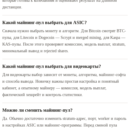
которые готовы к колебаниям и оценивают результат на длинной
дистанции.
Какой майнинг-пул выбрать для ASIC?
Сначала нужно выбрать монету и алгоритм. Для Bitcoin смотрят BTC-
пулы, для Litecoin и Dogecoin — Scrypt и merged mining, для Kaspa —
KAS-пулы. После этого проверяют комиссию, модель выплат, stratum,
минимальный вывод и rejected shares.
Какой майнинг-пул выбрать для видеокарты?
Для видеокарты выбор зависит от монеты, алгоритма, майнинг-софта
и способа вывода. Новичку важны простая настройка и понятный
кабинет, а опытному майнеру — комиссия, модель выплат,
фактический хешрейт и контроль статистики.
Можно ли сменить майнинг-пул?
Да. Обычно достаточно изменить stratum-адрес, порт, worker и пароль
в настройках ASIC или майнинг-программы. Перед сменой пула