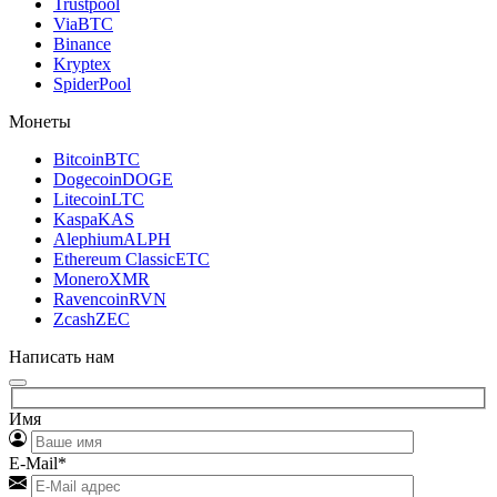
Trustpool
ViaBTC
Binance
Kryptex
SpiderPool
Монеты
Bitcoin
BTC
Dogecoin
DOGE
Litecoin
LTC
Kaspa
KAS
Alephium
ALPH
Ethereum Classic
ETC
Monero
XMR
Ravencoin
RVN
Zcash
ZEC
Написать нам
Имя
E-Mail*