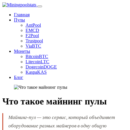
Главная
Пулы
AntPool
EMCD
F2Pool
Trustpool
ViaBTC
Монеты
Bitcoin
BTC
Litecoin
LTC
Dogecoin
DOGE
Kaspa
KAS
Блог
Что такое майнинг пулы
Майнинг-пул — это сервис, который объединяет
оборудование разных майнеров в одну общую